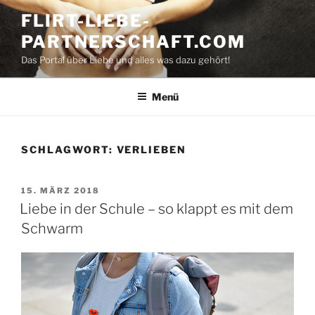
Zum
FLIRT-LIEBE-
Inhalt
PARTNERSCHAFT.COM
springen
Das Portal über Liebe und alles was dazu gehört!
Menü
SCHLAGWORT:
VERLIEBEN
VERÖFFENTLICHT
15. MÄRZ 2018
AM
Liebe in der Schule – so klappt es mit dem
Schwarm