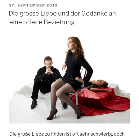
Schule
VERÖFFENTLICHT
17. SEPTEMBER 2012
AM
–
Die grosse Liebe und der Gedanke an
so
eine offene Beziehung
klappt
es
mit
dem
Schwarm“
Die große Liebe zu finden ist oft sehr schwierig, doch