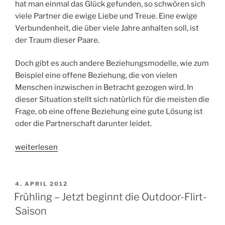
hat man einmal das Glück gefunden, so schwören sich
viele Partner die ewige Liebe und Treue. Eine ewige
Verbundenheit, die über viele Jahre anhalten soll, ist
der Traum dieser Paare.
Doch gibt es auch andere Beziehungsmodelle, wie zum
Beispiel eine offene Beziehung, die von vielen
Menschen inzwischen in Betracht gezogen wird. In
dieser Situation stellt sich natürlich für die meisten die
Frage, ob eine offene Beziehung eine gute Lösung ist
oder die Partnerschaft darunter leidet.
„Die
weiterlesen
grosse
Liebe
und
VERÖFFENTLICHT
4. APRIL 2012
AM
der
Frühling – Jetzt beginnt die Outdoor-Flirt-
Gedanke
Saison
an