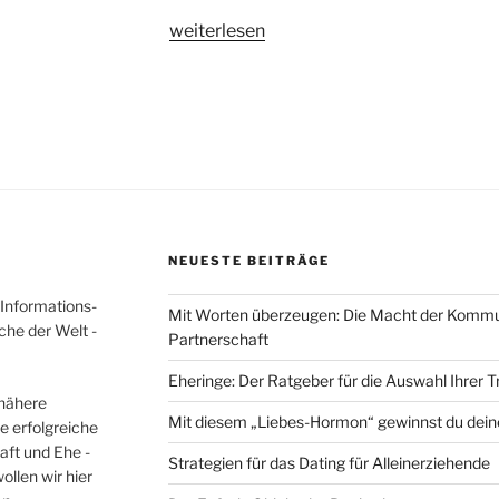
„Traumprinz
weiterlesen
gefunden
oder
doch
nur
Frosch
geküsst?“
NEUESTE BEITRÄGE
 Informations-
Mit Worten überzeugen: Die Macht der Kommunik
che der Welt -
Partnerschaft
Eheringe: Der Ratgeber für die Auswahl Ihrer 
 nähere
Mit diesem „Liebes-Hormon“ gewinnst du dein
e erfolgreiche
aft und Ehe -
Strategien für das Dating für Alleinerziehende
llen wir hier