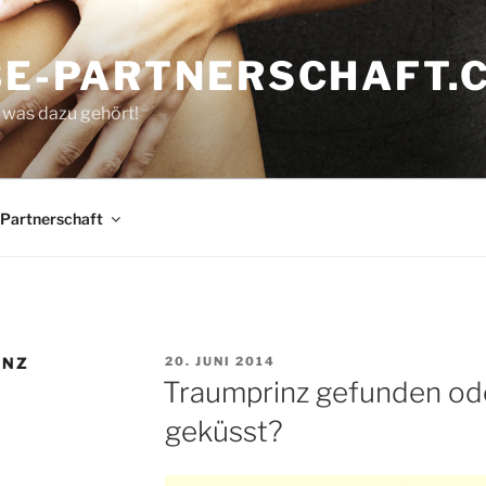
EBE-PARTNERSCHAFT.
s was dazu gehört!
Partnerschaft
VERÖFFENTLICHT
INZ
20. JUNI 2014
AM
Traumprinz gefunden od
geküsst?