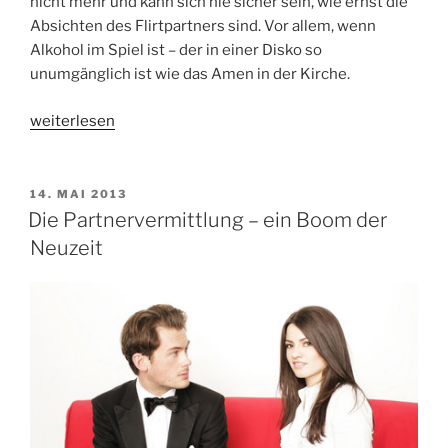
nicht mehr und kann sich nie sicher sein, wie ernst die
Absichten des Flirtpartners sind. Vor allem, wenn
Alkohol im Spiel ist – der in einer Disko so
unumgänglich ist wie das Amen in der Kirche.
„Traumpartner
weiterlesen
gesucht
–
und
VERÖFFENTLICHT
14. MAI 2013
AM
gefunden!“
Die Partnervermittlung – ein Boom der
Neuzeit