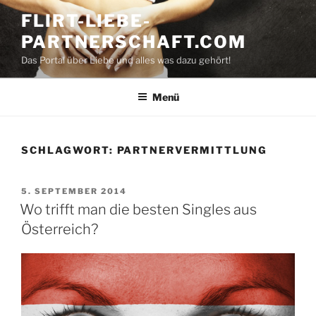
Zum
FLIRT-LIEBE-
Inhalt
PARTNERSCHAFT.COM
springen
Das Portal über Liebe und alles was dazu gehört!
Menü
SCHLAGWORT:
PARTNERVERMITTLUNG
VERÖFFENTLICHT
5. SEPTEMBER 2014
AM
Wo trifft man die besten Singles aus
Österreich?