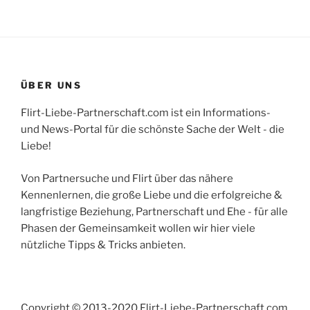
Partnervermittlung
–
ein
Boom
der
ÜBER UNS
Neuzeit“
Flirt-Liebe-Partnerschaft.com ist ein Informations-
und News-Portal für die schönste Sache der Welt - die
Liebe!
Von Partnersuche und Flirt über das nähere
Kennenlernen, die große Liebe und die erfolgreiche &
langfristige Beziehung, Partnerschaft und Ehe - für alle
Phasen der Gemeinsamkeit wollen wir hier viele
nützliche Tipps & Tricks anbieten.
Copyright © 2013-2020 Flirt-Liebe-Partnerschaft.com