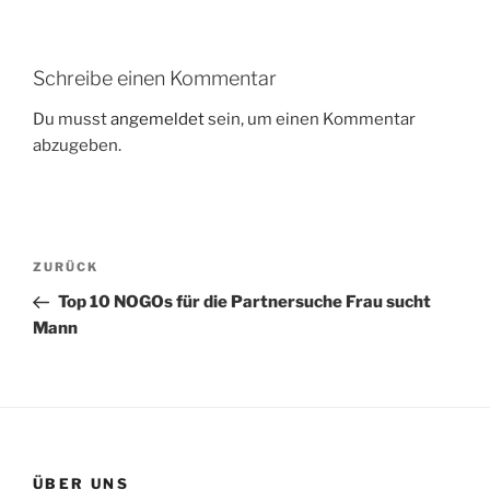
Schreibe einen Kommentar
Du musst
angemeldet
sein, um einen Kommentar
abzugeben.
Beitragsnavigation
Vorheriger
ZURÜCK
Beitrag
Top 10 NOGOs für die Partnersuche Frau sucht
Mann
ÜBER UNS